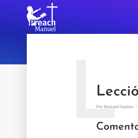
L
Lecció
Por
Manuel Ospino
Comentar