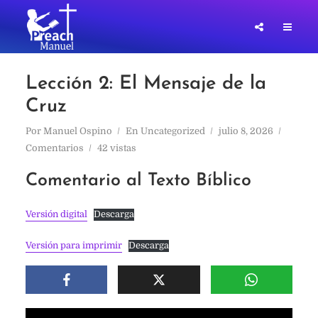
Lección 2: El Mensaje de la
Cruz
Por
Manuel Ospino
En
Uncategorized
julio 8, 2026
Comentarios
42 vistas
Comentario al Texto Bíblico
Versión digital
Descarga
Versión para imprimir
Descarga