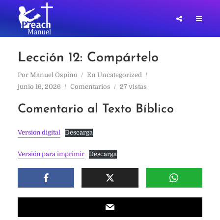
Lección 12: Compártelo
Por
Manuel Ospino
En
Uncategorized
junio 16, 2026
Comentarios
27 vistas
Comentario al Texto Bíblico
Versión digital
Descarga
Versión para imprimir
Descarga