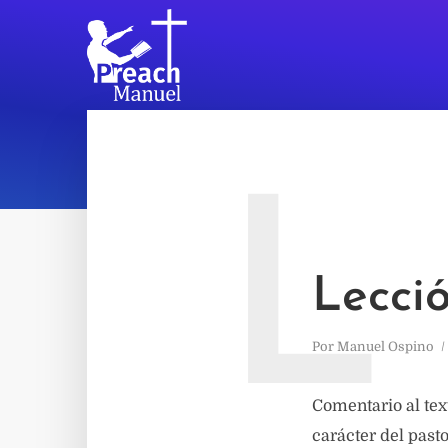
L
Lecció
Por
Manuel Ospino
Comentario al tex
carácter del past